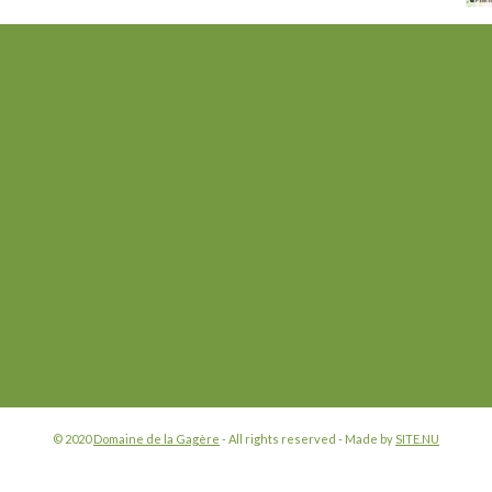
© 2020
Domaine de la Gagère
- All rights reserved - Made by
SITE.NU